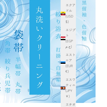
エクア
ドル
(USD
$)
エジプ
ト
(EGP
ج.م)
エスト
ニア
(EUR
€)
エスワ
ティニ
(JPY
¥)
エチオ