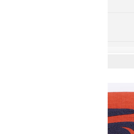
サイズ・色
その他サービス
JPY ¥
国/地域
アイス
カート
ランド
(ISK
kr)
アイル
ランド
(EUR
€)
アセン
ション
島