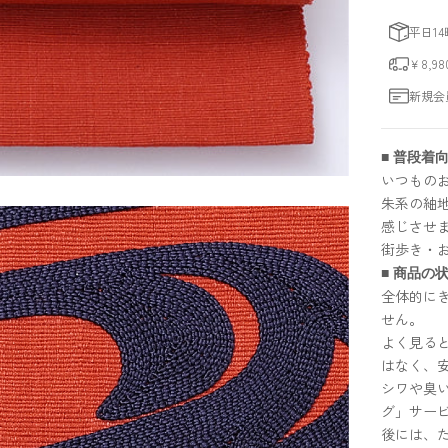
平日1
￥8,
新規会
■ 普段着
いつもの
朱系の紬
感じさせ
街歩き・
■ 商品の状
全体的に
せん。
よく見る
はなく、
シワや臭
グ」サー
後には、