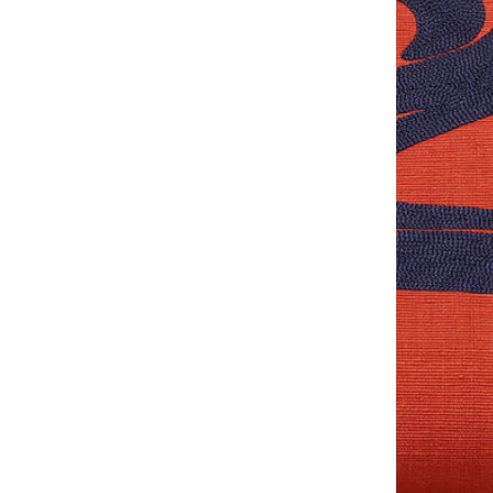
(SHP
£)
アゼル
バイジ
ャン
(AZN
₼)
アフガ
ニスタ
ン
(AFN
؋)
アメリ
カ合衆
国
(USD
$)