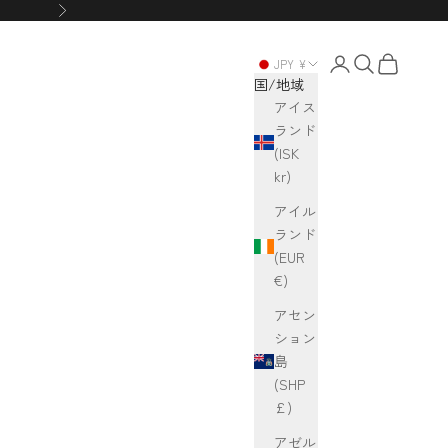
次へ
アカウントページ
検索を開く
カートを開
JPY ¥
国/地域
アイス
ランド
(ISK
kr)
アイル
ランド
(EUR
€)
アセン
ション
島
(SHP
£)
アゼル