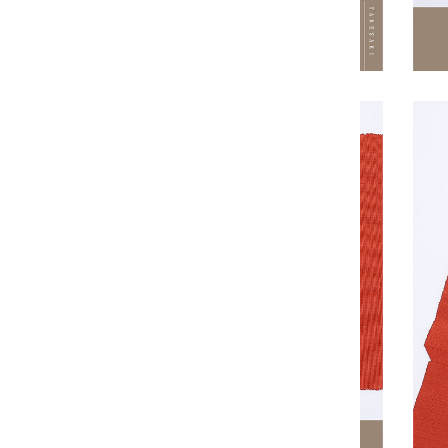
エル
(ILS
₪)
イタリ
ア
(EUR
€)
イラク
(JPY
¥)
インド
(INR ₹)
インド
ネシア
(IDR
Rp)
ウォリ