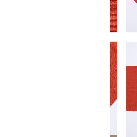
ーブー
ダ
(XCD
$)
アンド
ラ
(EUR
€)
イエメ
ン
(YER
﷼)
イギリ
ス
(GBP
£)
イスラ