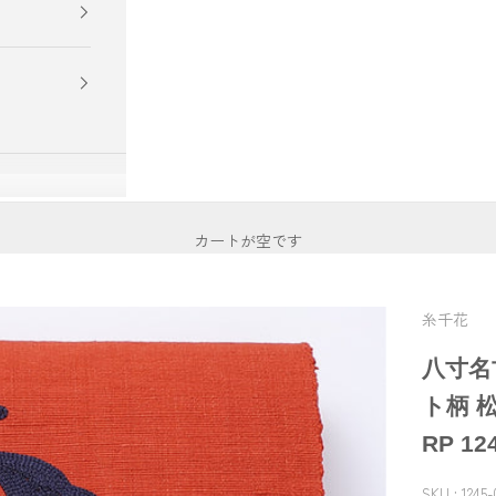
カートが空です
糸千花
八寸名
ト柄 
RP 12
SKU : 1245-