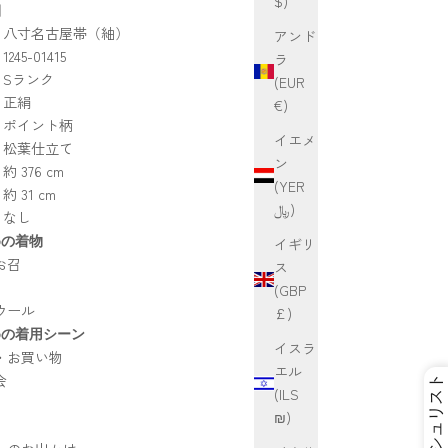
$)
細
】八寸名古屋帯（紬）
アンド
45-01415
ラ
】Sランク
(EUR
】正絹
€)
】ポイント柄
イエメ
】松葉仕立て
ン
 376 cm
(YER
 31 cm
﷼)
】なし
めの着物
イギリ
お召
ス
(GBP
ウール
£)
めの着用シーン
イスラ
・お買い物
エル
会
(ILS
₪)