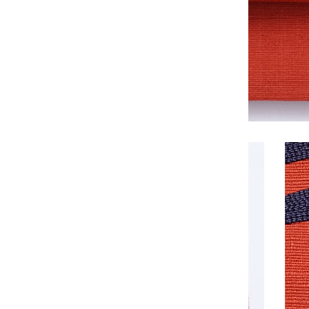
アラブ
首長国
連邦
(AED
د.إ)
アルジ
ェリア
(DZD
د.ج)
アルゼ
ンチン
(JPY
¥)
アルバ
(AWG
ƒ)
アルバ