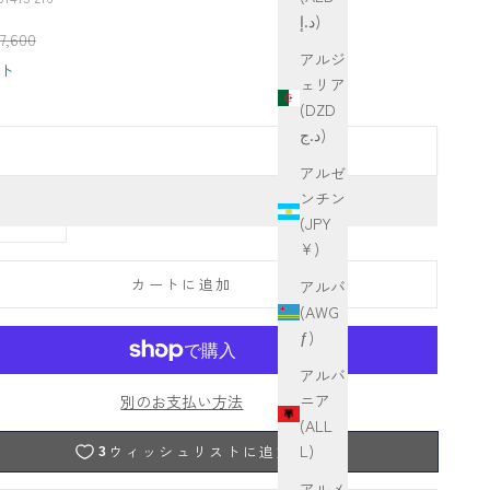
د.إ)
格
常価格
7,600
アルジ
ト
ェリア
(DZD
د.ج)
アルゼ
ンチン
らす
数量を減らす
(JPY
¥)
カートに追加
アルバ
(AWG
ƒ)
アルバ
ニア
別のお支払い方法
(ALL
L)
アルメ