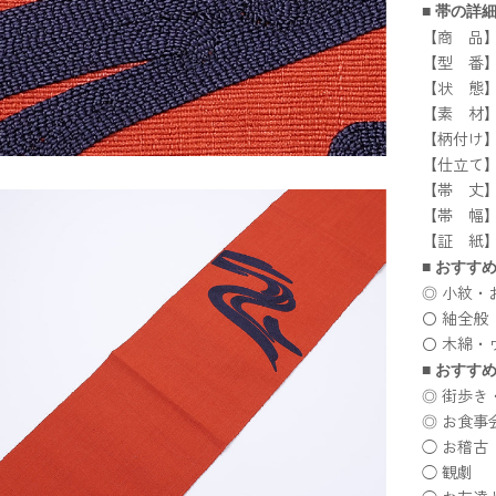
■ 帯の詳
【商 品
【型 番】12
【状 態
【素 材
【柄付け
【仕立て
【帯 丈】約
【帯 幅】約
【証 紙
■ おすす
◎ 小紋・
〇 紬全般
〇 木綿・
■ おすす
◎ 街歩き
◎ お食事
◯ お稽古
◯ 観劇