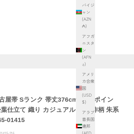
バイジ
ャン
(AZN
₼)
アフガ
ニスタ
ン
(AFN
؋)
アメリ
カ合衆
国
(USD
古屋帯 Sランク 帯丈376cm 正絹 ポイン
$)
松葉仕立て 織り カジュアル 紬 創作柄 朱系
アラブ
首長国
45-01415
連邦
(AED
01415-216