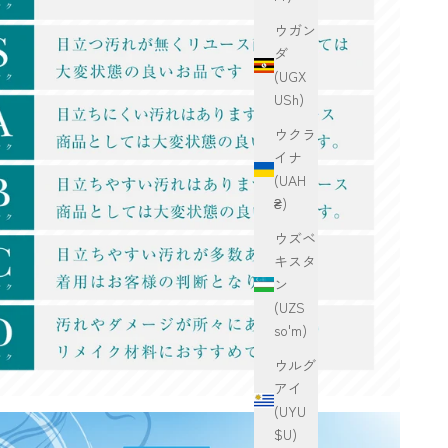
ウガン
ダ
(UGX
USh)
ウクラ
イナ
(UAH
₴)
ウズベ
キスタ
ン
(UZS
so'm)
ウルグ
アイ
(UYU
$U)