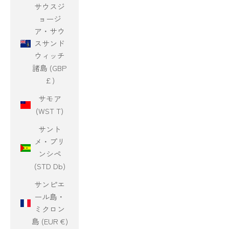
サウスジ
ョージ
ア・サウ
スサンド
ウィッチ
諸島 (GBP
£)
サモア
(WST T)
サント
メ・プリ
ンシペ
(STD Db)
サンピエ
ール島・
ミクロン
島 (EUR €)