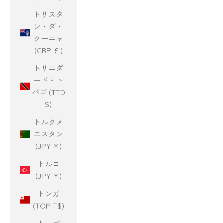
トリスタ
ン・ダ・
クーニャ
(GBP £)
トリニダ
ード・ト
バゴ (TTD
$)
トルクメ
ニスタン
(JPY ¥)
トルコ
(JPY ¥)
トンガ
(TOP T$)