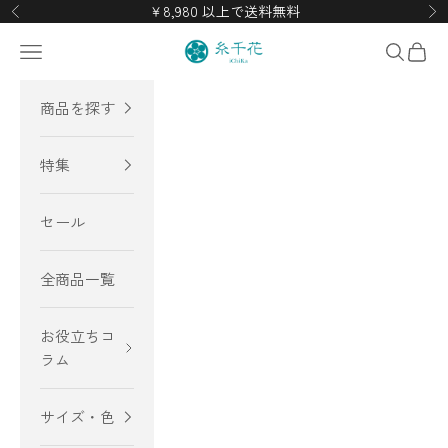
コンテンツへスキップ
￥8,980 以上で送料無料
前へ
次
糸千花（いちか）
メニューを開く
検索を開
カー
商品を探す
特集
セール
全商品一覧
お役立ちコ
ラム
サイズ・色