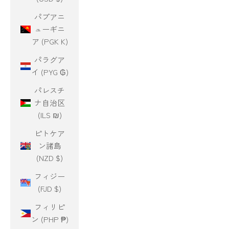
パプアニ
ューギニ
ア (PGK K)
パラグア
イ (PYG ₲)
パレスチ
ナ自治区
(ILS ₪)
ピトケア
ン諸島
(NZD $)
フィジー
(FJD $)
フィリピ
ン (PHP ₱)