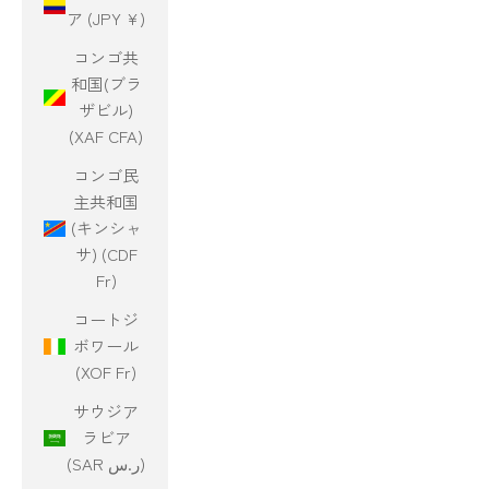
ア (JPY ¥)
コンゴ共
和国(ブラ
ザビル)
(XAF CFA)
コンゴ民
主共和国
(キンシャ
サ) (CDF
Fr)
コートジ
ボワール
(XOF Fr)
サウジア
ラビア
(SAR ر.س)