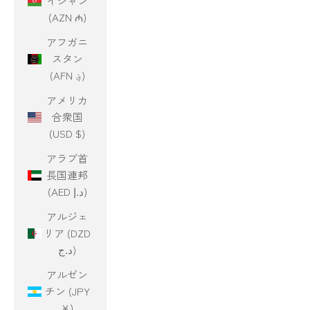
イジャン
(AZN ₼)
アフガニ
スタン
(AFN ؋)
アメリカ
合衆国
(USD $)
アラブ首
長国連邦
(AED د.إ)
アルジェ
リア (DZD
د.ج)
アルゼン
チン (JPY
¥)