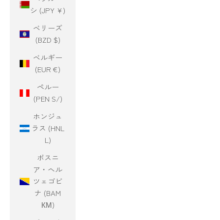
シ (JPY ¥)
ベリーズ
(BZD $)
ベルギー
(EUR €)
ペルー
(PEN S/)
ホンジュ
ラス (HNL
L)
ボスニ
ア・ヘル
ツェゴビ
ナ (BAM
КМ)